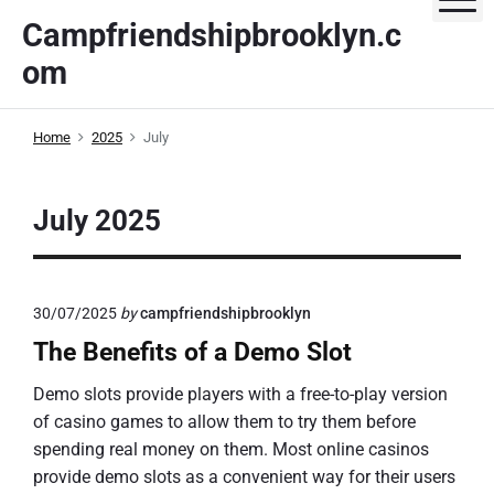
S
Campfriendshipbrooklyn.c
k
om
i
p
t
Home
2025
July
o
c
o
July 2025
n
t
e
30/07/2025
by
campfriendshipbrooklyn
n
t
The Benefits of a Demo Slot
Demo slots provide players with a free-to-play version
of casino games to allow them to try them before
spending real money on them. Most online casinos
provide demo slots as a convenient way for their users