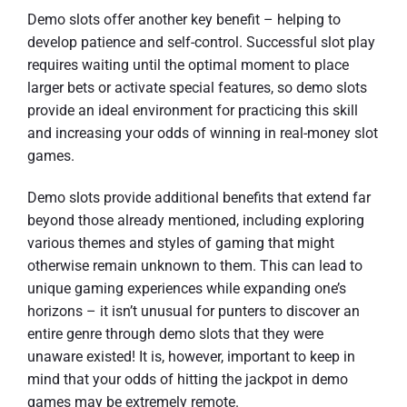
Demo slots offer another key benefit – helping to
develop patience and self-control. Successful slot play
requires waiting until the optimal moment to place
larger bets or activate special features, so demo slots
provide an ideal environment for practicing this skill
and increasing your odds of winning in real-money slot
games.
Demo slots provide additional benefits that extend far
beyond those already mentioned, including exploring
various themes and styles of gaming that might
otherwise remain unknown to them. This can lead to
unique gaming experiences while expanding one’s
horizons – it isn’t unusual for punters to discover an
entire genre through demo slots that they were
unaware existed! It is, however, important to keep in
mind that your odds of hitting the jackpot in demo
games may be extremely remote.