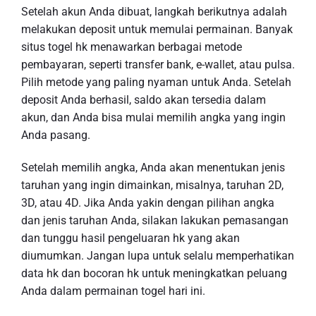
Setelah akun Anda dibuat, langkah berikutnya adalah
melakukan deposit untuk memulai permainan. Banyak
situs togel hk menawarkan berbagai metode
pembayaran, seperti transfer bank, e-wallet, atau pulsa.
Pilih metode yang paling nyaman untuk Anda. Setelah
deposit Anda berhasil, saldo akan tersedia dalam
akun, dan Anda bisa mulai memilih angka yang ingin
Anda pasang.
Setelah memilih angka, Anda akan menentukan jenis
taruhan yang ingin dimainkan, misalnya, taruhan 2D,
3D, atau 4D. Jika Anda yakin dengan pilihan angka
dan jenis taruhan Anda, silakan lakukan pemasangan
dan tunggu hasil pengeluaran hk yang akan
diumumkan. Jangan lupa untuk selalu memperhatikan
data hk dan bocoran hk untuk meningkatkan peluang
Anda dalam permainan togel hari ini.