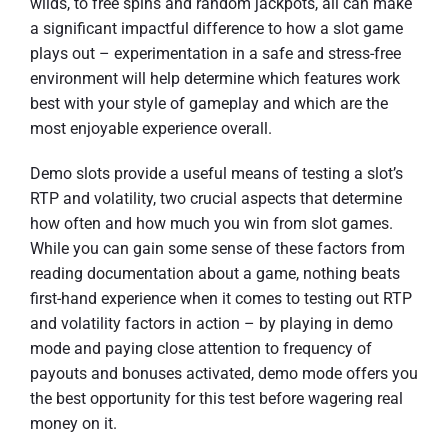
wilds, to free spins and random jackpots, all can make
a significant impactful difference to how a slot game
plays out – experimentation in a safe and stress-free
environment will help determine which features work
best with your style of gameplay and which are the
most enjoyable experience overall.
Demo slots provide a useful means of testing a slot’s
RTP and volatility, two crucial aspects that determine
how often and how much you win from slot games.
While you can gain some sense of these factors from
reading documentation about a game, nothing beats
first-hand experience when it comes to testing out RTP
and volatility factors in action – by playing in demo
mode and paying close attention to frequency of
payouts and bonuses activated, demo mode offers you
the best opportunity for this test before wagering real
money on it.