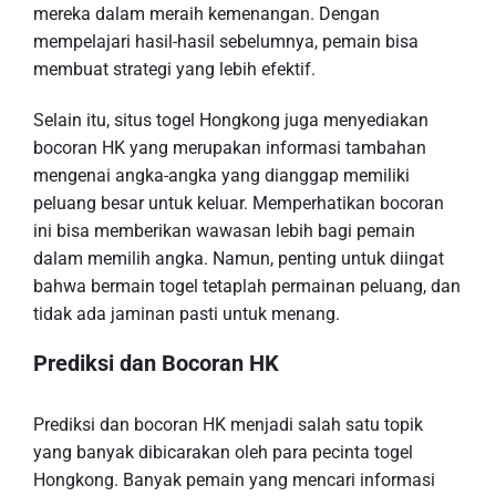
mereka dalam meraih kemenangan. Dengan
mempelajari hasil-hasil sebelumnya, pemain bisa
membuat strategi yang lebih efektif.
Selain itu, situs togel Hongkong juga menyediakan
bocoran HK yang merupakan informasi tambahan
mengenai angka-angka yang dianggap memiliki
peluang besar untuk keluar. Memperhatikan bocoran
ini bisa memberikan wawasan lebih bagi pemain
dalam memilih angka. Namun, penting untuk diingat
bahwa bermain togel tetaplah permainan peluang, dan
tidak ada jaminan pasti untuk menang.
Prediksi dan Bocoran HK
Prediksi dan bocoran HK menjadi salah satu topik
yang banyak dibicarakan oleh para pecinta togel
Hongkong. Banyak pemain yang mencari informasi