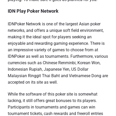
IDN Play Poker Network
IDNPoker Network is one of the largest Asian poker
networks, and offers a unique soft field environment,
making it the ideal spot for players seeking an
enjoyable and rewarding gaming experience. There is
an impressive variety of games to choose from at
IDNPoker as well as tournaments. Furthermore, various
currencies such as Chinese Renminbi, Korean Won,
Indonesian Rupiah, Japanese Yen, US Dollar
Malaysian Ringgit Thai Baht and Vietnamese Dong are
accepted on its site as well.
While the software of this poker site is somewhat
lacking, it still offers great bonuses to its players.
Participants in tournaments and games can win
tournament tickets, cash rewards and freeroll entries