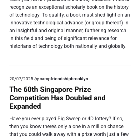
recognize an exceptional scholarly book on the history
of technology. To qualify, a book must shed light on an
innovative technological advance (or group thereof) in
an insightful and original manner, furthering research
in this field and being of significant relevance for
historians of technology both nationally and globally.
20/07/2025
by
campfriendshipbrooklyn
The 60th Singapore Prize
Competition Has Doubled and
Expanded
Have you ever played Big Sweep or 4D lottery? If so,
then you know there’s only a one in a million chance
that you could walk away with a prize worth just a few