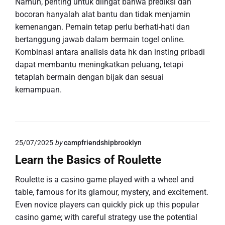
Namun, penting untuk diingat bahwa prediksi dan
bocoran hanyalah alat bantu dan tidak menjamin
kemenangan. Pemain tetap perlu berhati-hati dan
bertanggung jawab dalam bermain togel online.
Kombinasi antara analisis data hk dan insting pribadi
dapat membantu meningkatkan peluang, tetapi
tetaplah bermain dengan bijak dan sesuai
kemampuan.
25/07/2025
by
campfriendshipbrooklyn
Learn the Basics of Roulette
Roulette is a casino game played with a wheel and
table, famous for its glamour, mystery, and excitement.
Even novice players can quickly pick up this popular
casino game; with careful strategy use the potential