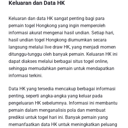
Keluaran dan Data HK
Keluaran dan data HK sangat penting bagi para
pemain togel Hongkong yang ingin memperoleh
informasi akurat mengenai hasil undian. Setiap hari,
hasil undian togel Hongkong diumumkan secara
langsung melalui live draw HK, yang menjadi momen
ditunggu-tunggu oleh banyak pemain. Keluaran HK ini
dapat diakses melalui berbagai situs togel online,
sehingga memudahkan pemain untuk mendapatkan
informasi terkini.
Data HK yang tersedia mencakup berbagai informasi
penting, seperti angka-angka yang keluar pada
pengeluaran HK sebelumnya. Informasi ini membantu
pemain dalam menganalisis pola dan membuat
prediksi untuk togel hari ini. Banyak pemain yang
memanfaatkan data HK untuk meningkatkan peluang