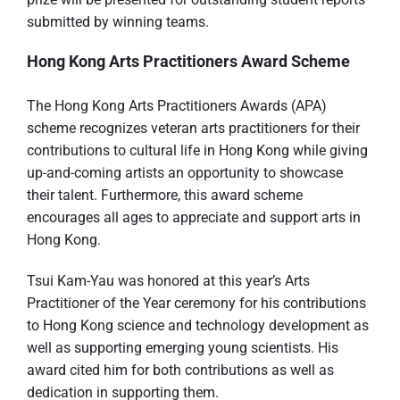
submitted by winning teams.
Hong Kong Arts Practitioners Award Scheme
The Hong Kong Arts Practitioners Awards (APA)
scheme recognizes veteran arts practitioners for their
contributions to cultural life in Hong Kong while giving
up-and-coming artists an opportunity to showcase
their talent. Furthermore, this award scheme
encourages all ages to appreciate and support arts in
Hong Kong.
Tsui Kam-Yau was honored at this year’s Arts
Practitioner of the Year ceremony for his contributions
to Hong Kong science and technology development as
well as supporting emerging young scientists. His
award cited him for both contributions as well as
dedication in supporting them.