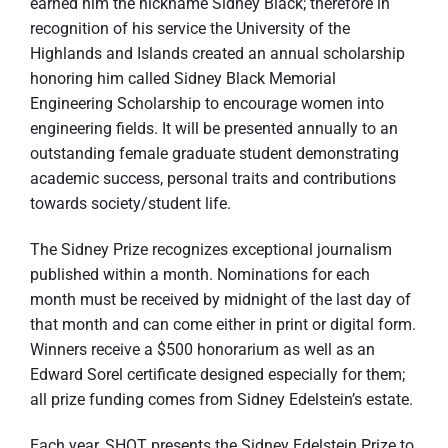
earned him the nickname Sidney Black; therefore in
recognition of his service the University of the
Highlands and Islands created an annual scholarship
honoring him called Sidney Black Memorial
Engineering Scholarship to encourage women into
engineering fields. It will be presented annually to an
outstanding female graduate student demonstrating
academic success, personal traits and contributions
towards society/student life.
The Sidney Prize recognizes exceptional journalism
published within a month. Nominations for each
month must be received by midnight of the last day of
that month and can come either in print or digital form.
Winners receive a $500 honorarium as well as an
Edward Sorel certificate designed especially for them;
all prize funding comes from Sidney Edelstein’s estate.
Each year, SHOT presents the Sidney Edelstein Prize to