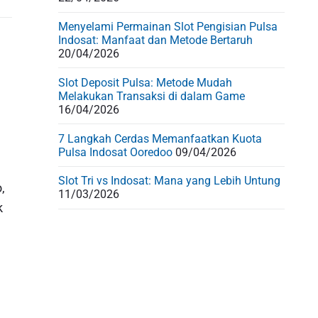
Menyelami Permainan Slot Pengisian Pulsa
Indosat: Manfaat dan Metode Bertaruh
20/04/2026
Slot Deposit Pulsa: Metode Mudah
Melakukan Transaksi di dalam Game
16/04/2026
7 Langkah Cerdas Memanfaatkan Kuota
Pulsa Indosat Ooredoo
09/04/2026
Slot Tri vs Indosat: Mana yang Lebih Untung
,
11/03/2026
k