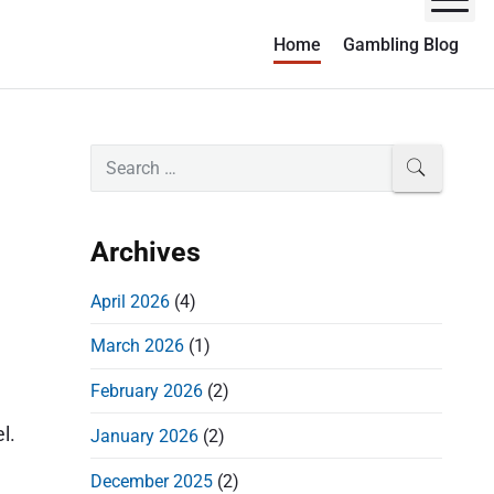
M
Home
Gambling Blog
P
S
SEARCH
e
r
a
i
r
Archives
m
c
a
h
April 2026
(4)
r
f
March 2026
(1)
o
y
r
S
February 2026
(2)
:
i
l.
January 2026
(2)
d
December 2025
(2)
e