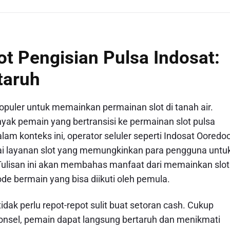
t Pengisian Pulsa Indosat:
taruh
opuler untuk memainkan permainan slot di tanah air.
yak pemain yang bertransisi ke permainan slot pulsa
am konteks ini, operator seluler seperti Indosat Ooredoo
ai layanan slot yang memungkinkan para pengguna untu
Tulisan ini akan membahas manfaat dari memainkan slot
ode bermain yang bisa diikuti oleh pemula.
ak perlu repot-repot sulit buat setoran cash. Cukup
nsel, pemain dapat langsung bertaruh dan menikmati