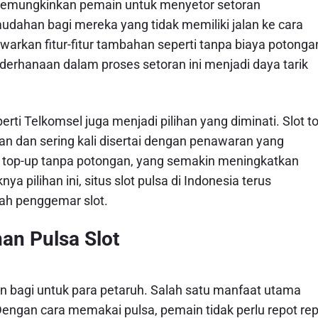
ng memungkinkan pemain untuk menyetor setoran
udahan bagi mereka yang tidak memiliki jalan ke cara
awarkan fitur-fitur tambahan seperti tanpa biaya potonga
erhanaan dalam proses setoran ini menjadi daya tarik
perti Telkomsel juga menjadi pilihan yang diminati. Slot t
n dan sering kali disertai dengan penawaran yang
 top-up tanpa potongan, yang semakin meningkatkan
pilihan ini, situs slot pulsa di Indonesia terus
ah penggemar slot.
n Pulsa Slot
bagi untuk para petaruh. Salah satu manfaat utama
 Dengan cara memakai pulsa, pemain tidak perlu repot re