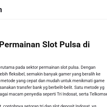
m
Permainan Slot Pulsa di
, terutama pada sektor permainan slot pulsa. Dengan
bih fleksibel, semakin banyak gamer yang beralih ke
an metode yang cepat dan mudah untuk menikmati game
ksanakan transfer bank yg berbelit-belit. Satu metode yg
agai macam penyedia seperti Tri Indosat, serta Telkomse
 contohnya setoran tri dan slot deposit Indosat, yg