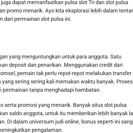
juga dapat memanfaatkan pulsa slot Tri dan slot pulsa
promo menarik. Ayo kita eksplorasi lebih dalam tenta
dari permainan slot pulsa ini.
gan yang menguntungkan untuk para anggota. Satu
n deposit dan penarikan. Menggunakan credit dari
lkomsel, pemain tak perlu repot-repot melakukan transfer
yang sering sering kali memakan waktu banyak. Proses
li permainan tanpa menghadapi hambatan.
s serta promosi yang menarik. Banyak situs slot pulsa
n saldo anggota, untuk itu memberikan lebih banyak la
Di dalam universum judi online, bonus seperti ini sang
 meningkatkan pengalaman.