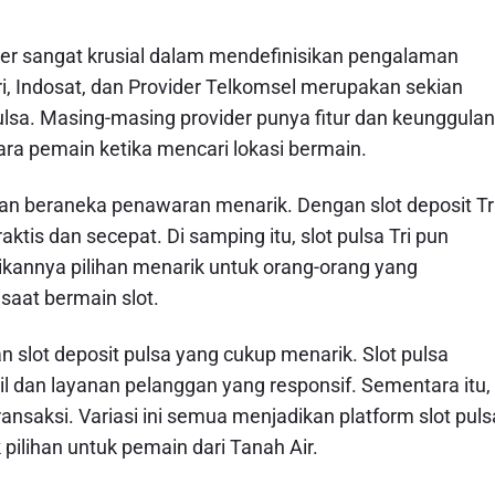
ider sangat krusial dalam mendefinisikan pengalaman
ri, Indosat, dan Provider Telkomsel merupakan sekian
sa. Masing-masing provider punya fitur dan keunggulan
ara pemain ketika mencari lokasi bermain.
 dan beraneka penawaran menarik. Dengan slot deposit Tri
tis dan secepat. Di samping itu, slot pulsa Tri pun
kannya pilihan menarik untuk orang-orang yang
saat bermain slot.
n slot deposit pulsa yang cukup menarik. Slot pulsa
il dan layanan pelanggan yang responsif. Sementara itu,
nsaksi. Variasi ini semua menjadikan platform slot puls
lihan untuk pemain dari Tanah Air.