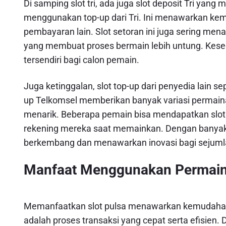
Di samping slot tri, ada juga slot deposit Tri ya
menggunakan top-up dari Tri. Ini menawarkan kem
pembayaran lain. Slot setoran ini juga sering men
yang membuat proses bermain lebih untung. Kesed
tersendiri bagi calon pemain.
Juga ketinggalan, slot top-up dari penyedia lain se
up Telkomsel memberikan banyak variasi permaina
menarik. Beberapa pemain bisa mendapatkan slot
rekening mereka saat memainkan. Dengan banyaknya 
berkembang dan menawarkan inovasi bagi sejuml
Manfaat Menggunakan Permaina
Memanfaatkan slot pulsa menawarkan kemudahan 
adalah proses transaksi yang cepat serta efisien.