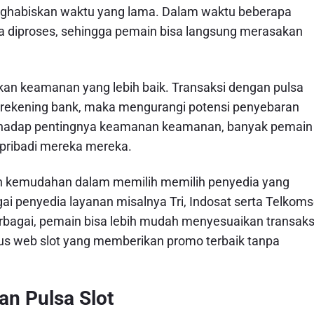
nghabiskan waktu yang lama. Dalam waktu beberapa
ra diproses, sehingga pemain bisa langsung merasakan
kan keamanan yang lebih baik. Transaksi dengan pulsa
r rekening bank, maka mengurangi potensi penyebaran
erhadap pentingnya keamanan keamanan, banyak pemain
 pribadi mereka mereka.
alah kemudahan dalam memilih memilih penyedia yang
i penyedia layanan misalnya Tri, Indosat serta Telkoms
rbagai, pemain bisa lebih mudah menyesuaikan transaks
tus web slot yang memberikan promo terbaik tanpa
an Pulsa Slot