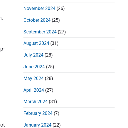
November 2024
(26)
n,
October 2024
(25)
September 2024
(27)
August 2024
(31)
op-
July 2024
(28)
June 2024
(25)
May 2024
(28)
April 2024
(27)
March 2024
(31)
February 2024
(7)
pot
January 2024
(22)