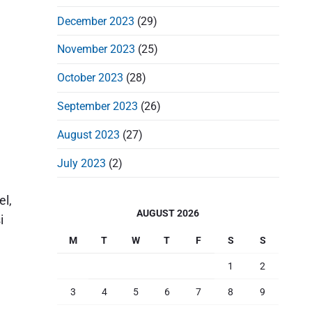
December 2023
(29)
November 2023
(25)
October 2023
(28)
September 2023
(26)
August 2023
(27)
July 2023
(2)
el,
AUGUST 2026
i
M
T
W
T
F
S
S
1
2
3
4
5
6
7
8
9